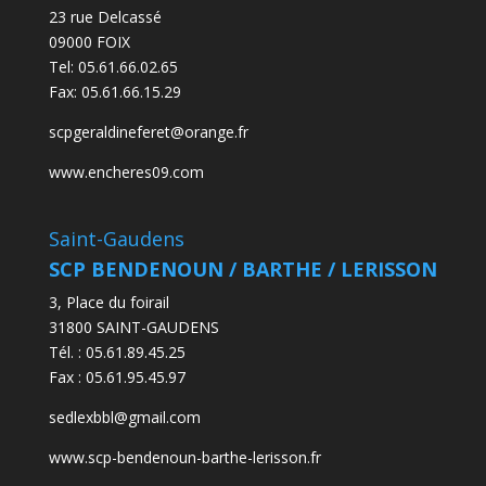
23 rue Delcassé
09000 FOIX
Tel:
05.61.66.02.65
Fax:
05.61.66.15.29
scpgeraldineferet@orange.fr
www.encheres09.com
Saint-Gaudens
SCP BENDENOUN / BARTHE / LERISSON
3, Place du foirail
31800 SAINT-GAUDENS
Tél. : 05.61.89.45.25
Fax : 05.61.95.45.97
sedlexbbl@gmail.com
www.scp-bendenoun-barthe-lerisson.fr