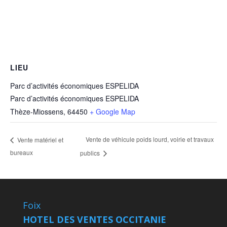
LIEU
Parc d’activités économiques ESPELIDA
Parc d’activités économiques ESPELIDA
Thèze-Miossens
,
64450
+ Google Map
Vente de véhicule poids lourd, voirie et travaux
Vente matériel et
bureaux
publics
Foix
HOTEL DES VENTES OCCITANIE