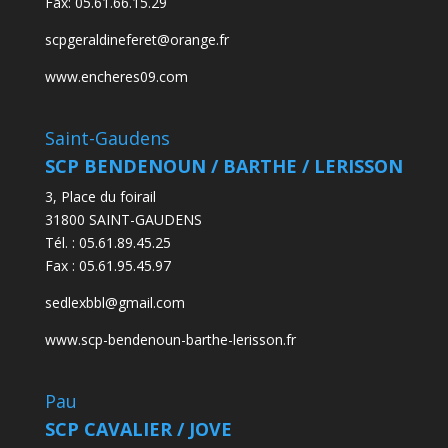
Fax:
05.61.66.15.29
scpgeraldineferet@orange.fr
www.encheres09.com
Saint-Gaudens
SCP BENDENOUN / BARTHE / LERISSON
3, Place du foirail
31800 SAINT-GAUDENS
Tél. : 05.61.89.45.25
Fax : 05.61.95.45.97
sedlexbbl@gmail.com
www.scp-bendenoun-barthe-lerisson.fr
Pau
SCP CAVALIER / JOVE