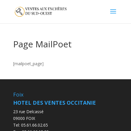
Page MailPoet
[mailpoet_page]
Foix
HOTEL DES VENTES OCCITANIE
23 rue Delcassé
09000 FOIX
Tel:
05.61.66.02.65